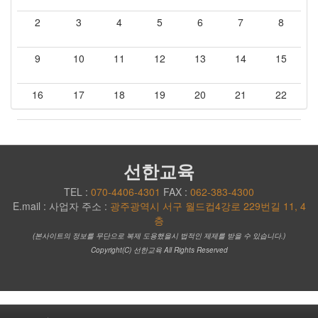
2
3
4
5
6
7
8
9
10
11
12
13
14
15
16
17
18
19
20
21
22
23
24
25
26
27
28
29
30
31
선한교육
TEL :
070-4406-4301
FAX :
062-383-4300
E.mail :
사업자 주소 :
광주광역시 서구 월드컵4강로 229번길 11, 4
층
(본사이트의 정보를 무단으로 복제 도용했을시 법적인 제제를 받을 수 있습니다.)
Copyright(C) 선한교육 All Rights Reserved